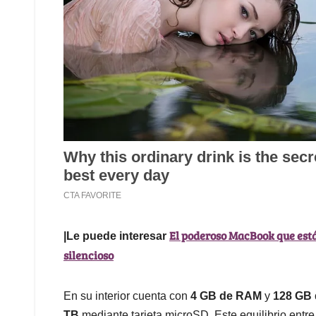
El poderoso MacBook que está
|Le puede interesar
silencioso
En su interior cuenta con
4 GB de RAM
y
128 GB 
TB
mediante tarjeta microSD. Este equilibrio ent