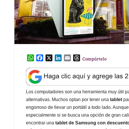
W
F
X
L
E
T
Compártelo
h
a
i
m
h
a
c
n
a
r
t
e
k
i
e
s
b
e
l
a
A
o
d
d
Los computadores son una herramienta muy útil pa
p
o
I
s
alternativas. Muchos optan por tener una
tablet
par
p
k
n
engorroso de llevar un portátil a todo lado. Aunqu
especialmente si se busca una opción de gran cali
encontrar una
tablet de Samsung con descuent