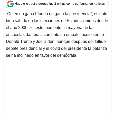
a
c
n
a
r
t
e
k
i
e
“Quien no gana Florida no gana la presidencia”, es dato
s
b
e
l
a
bien sabido en las elecciones de Estados Unidos desde
A
o
d
d
p
o
I
s
el año 2000. En este momento, la mayoría de las
p
k
n
encuestas dan prácticamente un empate técnico entre
Donald Trump y Joe Biden, aunque después del fallido
debate presidencial y el covid del presidente la balanza
se ha inclinado en favor del demócrata.