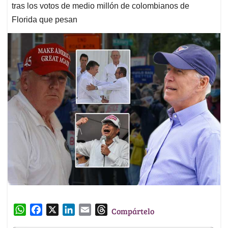
tras los votos de medio millón de colombianos de
Florida que pesan
W
F
X
L
E
T
Compártelo
h
a
i
m
h