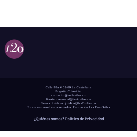
Calle 98a # 51-69 La Castellana
Bogotá, Colombia.
contacto @las2orillas.co
Pauta:
comercial@las2orillas.co
Temas Juridicos:
juridico@las2orillas.co
Todos los derechos reservados. Fundación Las Dos Orillas
¿Quiénes somos?
Política de Privacidad