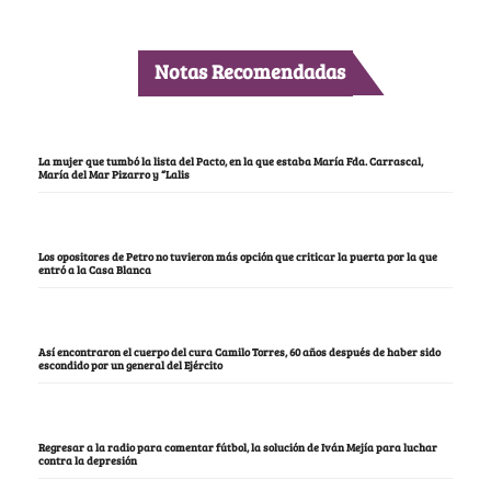
Notas Recomendadas
La mujer que tumbó la lista del Pacto, en la que estaba María Fda. Carrascal,
María del Mar Pizarro y “Lalis
Los opositores de Petro no tuvieron más opción que criticar la puerta por la que
entró a la Casa Blanca
Así encontraron el cuerpo del cura Camilo Torres, 60 años después de haber sido
escondido por un general del Ejército
Regresar a la radio para comentar fútbol, la solución de Iván Mejía para luchar
contra la depresión