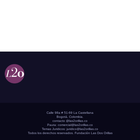
Calle 98a # 51-69 La Castellana
Bogotá, Colombia.
contacto @las2orillas.co
Pauta:
comercial@las2orillas.co
Temas Juridicos:
juridico@las2orillas.co
Todos los derechos reservados. Fundación Las Dos Orillas