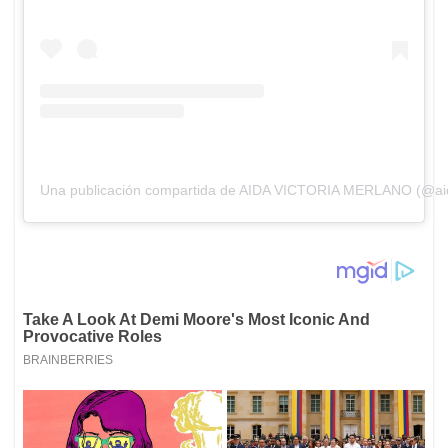
Una publicación compartida de AIDA VICTORIA MERLANO (@aid