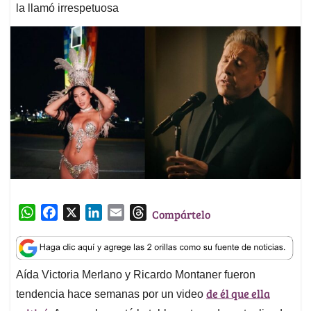
la llamó irrespetuosa
W
F
X
L
E
T
Compártelo
h
a
i
m
h
a
c
n
a
r
t
e
k
i
e
Aída Victoria Merlano y Ricardo Montaner fueron
s
b
e
l
a
de él que ella
A
o
d
d
tendencia hace semanas por un video