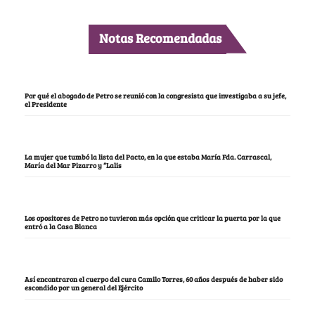
Notas Recomendadas
Por qué el abogado de Petro se reunió con la congresista que investigaba a su jefe,
el Presidente
La mujer que tumbó la lista del Pacto, en la que estaba María Fda. Carrascal,
María del Mar Pizarro y “Lalis
Los opositores de Petro no tuvieron más opción que criticar la puerta por la que
entró a la Casa Blanca
Así encontraron el cuerpo del cura Camilo Torres, 60 años después de haber sido
escondido por un general del Ejército