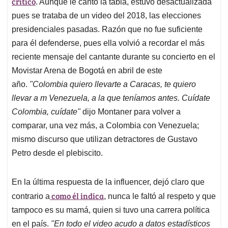
p
o
I
s
criticó
. Aunque le cantó la tabla, estuvo desactualizada
p
k
n
pues se trataba de un video del 2018, las elecciones
presidenciales pasadas. Razón que no fue suficiente
para él defenderse, pues ella volvió a recordar el más
reciente mensaje del cantante durante su concierto en el
Movistar Arena de Bogotá en abril de este
año.
"Colombia quiero llevarte a Caracas, te quiero
llevar a m Venezuela, a la que teníamos antes. Cuídate
Colombia, cuídate"
dijo Montaner para volver a
comparar, una vez más, a Colombia con Venezuela;
mismo discurso que utilizan detractores de Gustavo
Petro desde el plebiscito.
En la última respuesta de la influencer, dejó claro que
como él indica
contrario a
, nunca le faltó al respeto y que
tampoco es su mamá, quien si tuvo una carrera política
en el país.
"En todo el video acudo a datos estadísticos