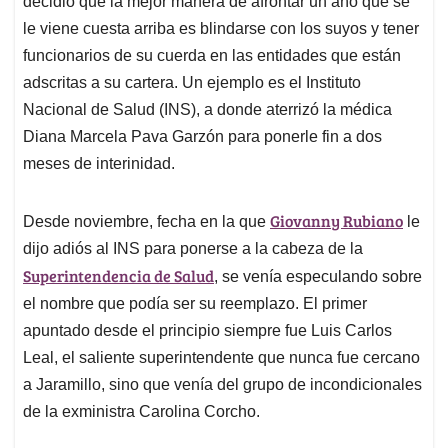
decidió que la mejor manera de afrontar un año que se
A
o
d
d
p
o
I
s
le viene cuesta arriba es blindarse con los suyos y tener
p
k
n
funcionarios de su cuerda en las entidades que están
adscritas a su cartera. Un ejemplo es el Instituto
Nacional de Salud (INS), a donde aterrizó la médica
Diana Marcela Pava Garzón para ponerle fin a dos
meses de interinidad.
Giovanny Rubiano
Desde noviembre, fecha en la que
le
dijo adiós al INS para ponerse a la cabeza de la
Superintendencia de Salud
, se venía especulando sobre
el nombre que podía ser su reemplazo. El primer
apuntado desde el principio siempre fue Luis Carlos
Leal, el saliente superintendente que nunca fue cercano
a Jaramillo, sino que venía del grupo de incondicionales
de la exministra Carolina Corcho.