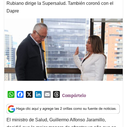
Rubiano dirige la Supersalud. También coronó con el
Dapre
W
F
X
L
E
T
Compártelo
h
a
i
m
h
a
c
n
a
r
t
e
k
i
e
El ministro de Salud, Guillermo Alfonso Jaramillo,
s
b
e
l
a