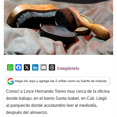
W
F
X
L
E
T
Compártelo
h
a
i
m
h
a
c
n
a
r
t
e
k
i
e
Conocí a Lince Hernando Torres muy cerca de la oficina
s
b
e
l
a
A
o
d
d
donde trabajo, en el barrio Santa Isabel, en Cali. Llegó
p
o
I
s
al parquecito donde acostumbro leer al mediodía,
p
k
n
después del almuerzo.