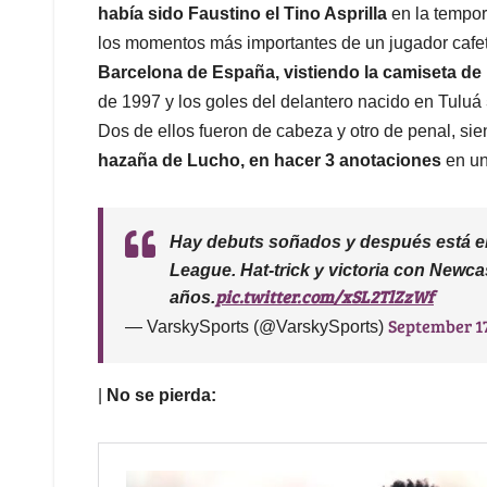
había sido Faustino el Tino Asprilla
en la tempor
los momentos más importantes de un jugador cafet
Barcelona de España, vistiendo la camiseta de
de 1997 y los goles del delantero nacido en Tuluá
Dos de ellos fueron de cabeza y otro de penal, si
hazaña de Lucho, en hacer 3 anotaciones
en un
Hay debuts soñados y después está el
League. Hat-trick y victoria con Newc
pic.twitter.com/xSL2TlZzWf
años.
September 17
— VarskySports (@VarskySports)
|
No se pierda: