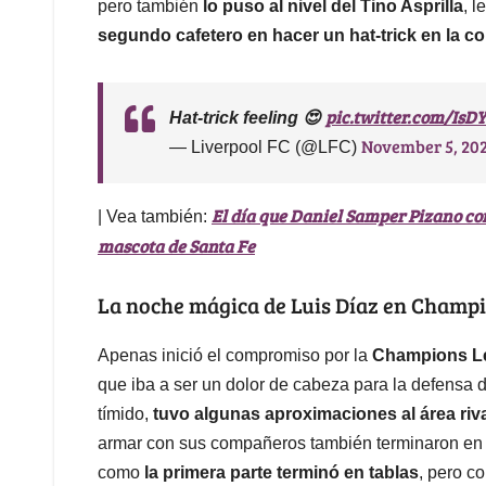
pero también
lo puso al nivel del Tino Asprilla
, l
segundo cafetero en hacer un hat-trick en la 
pic.twitter.com/Is
Hat-trick feeling 😍
November 5, 20
— Liverpool FC (@LFC)
El día que Daniel Samper Pizano con
| Vea también:
mascota de Santa Fe
La noche mágica de Luis Díaz en Champ
Apenas inició el compromiso por la
Champions L
que iba a ser un dolor de cabeza para la defensa 
tímido,
tuvo algunas aproximaciones al área riva
armar con sus compañeros también terminaron en l
como
la primera parte terminó en tablas
, pero c