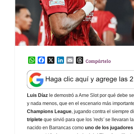
W
F
X
L
E
T
Compártelo
h
a
i
m
h
a
c
n
a
r
t
e
k
i
e
s
b
e
l
a
A
o
d
d
Luis Díaz
le demostró a Arne Slot por qué debe ser
p
o
I
s
y nada menos, que en el escenario más importante 
p
k
n
Champions League
, jugando contra el siempre d
triplete
que sirvió para que los
'reds'
se llevaran la
nacido en Barrancas como
uno de los jugadores