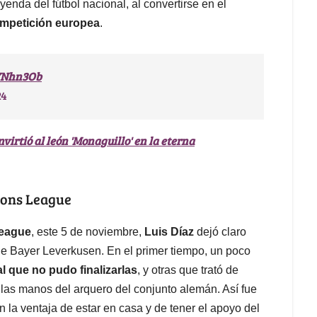
eyenda del fútbol nacional, al convertirse en el
competición europea
.
DYNhn3Ob
24
virtió al león 'Monaguillo' en la eterna
ions League
eague
, este 5 de noviembre,
Luis Díaz
dejó claro
de Bayer Leverkusen. En el primer tiempo, un poco
l que no pudo finalizarlas
, y otras que trató de
as manos del arquero del conjunto alemán. Así fue
on la ventaja de estar en casa y de tener el apoyo del