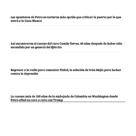
Los opositores de Petro no tuvieron más opción que criticar la puerta por la que
entró a la Casa Blanca
Así encontraron el cuerpo del cura Camilo Torres, 60 años después de haber sido
escondido por un general del Ejército
Regresar a la radio para comentar fútbol, la solución de Iván Mejía para luchar
contra la depresión
La casona más de 100 años de la embajada de Colombia en Washington donde
Petro afinó su cara a cara con Trump