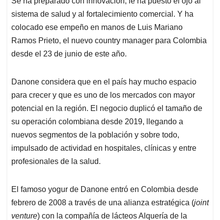
p
o
I
s
Se ha preparado con innovación, le ha puesto el ojo al
p
k
n
sistema de salud y al fortalecimiento comercial. Y ha
colocado ese empeño en manos de Luis Mariano
Ramos Prieto, el nuevo country manager para Colombia
desde el 23 de junio de este año.
Danone considera que en el país hay mucho espacio
para crecer y que es uno de los mercados con mayor
potencial en la región. El negocio duplicó el tamaño de
su operación colombiana desde 2019, llegando a
nuevos segmentos de la población y sobre todo,
impulsado de actividad en hospitales, clínicas y entre
profesionales de la salud.
El famoso yogur de Danone entró en Colombia desde
febrero de 2008 a través de una alianza estratégica (
joint
venture
) con la compañía de lácteos Alquería de la