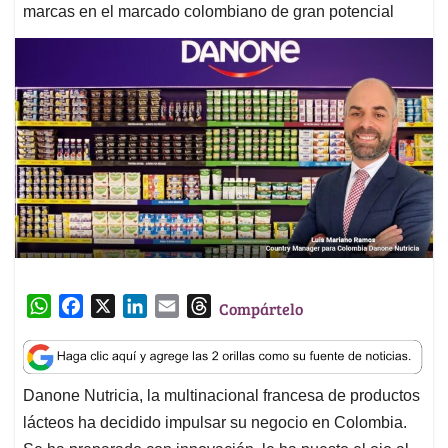
marcas en el marcado colombiano de gran potencial
W
F
X
L
E
T
Compártelo
h
a
i
m
h
a
c
n
a
r
t
e
k
i
e
Danone Nutricia, la multinacional francesa de productos
s
b
e
l
a
lácteos ha decidido impulsar su negocio en Colombia.
A
o
d
d