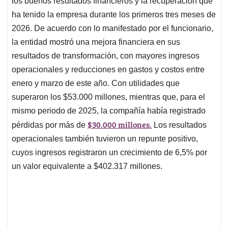
p
o
I
s
los buenos resultados financieros y la recuperación que
p
k
n
ha tenido la empresa durante los primeros tres meses de
2026. De acuerdo con lo manifestado por el funcionario,
la entidad mostró una mejora financiera en sus
resultados de transformación, con mayores ingresos
operacionales y reducciones en gastos y costos entre
enero y marzo de este año. Con utilidades que
superaron los $53.000 millones, mientras que, para el
mismo periodo de 2025, la compañía había registrado
$30.000 millones.
pérdidas por más de
Los resultados
operacionales también tuvieron un repunte positivo,
cuyos ingresos registraron un crecimiento de 6,5% por
un valor equivalente a $402.317 millones.