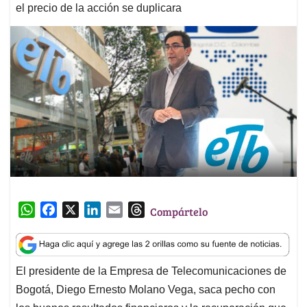
el precio de la acción se duplicara
W
F
X
L
E
T
Compártelo
h
a
i
m
h
a
c
n
a
r
t
e
k
i
e
El presidente de la Empresa de Telecomunicaciones de
s
b
e
l
a
Bogotá, Diego Ernesto Molano Vega, saca pecho con
A
o
d
d