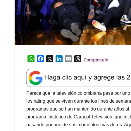
W
F
X
L
E
T
Compártelo
h
a
i
m
h
a
c
n
a
r
t
e
k
i
e
s
b
e
l
a
A
o
d
d
Parece que la televisión colombiana pasa por uno 
p
o
I
s
los rating que se viven durante los fines de seman
p
k
n
programas que se han mantenido durante años al ai
programa, histórico de Caracol Televisión, que in
pasando por uno de sus momentos más duros. Aquel