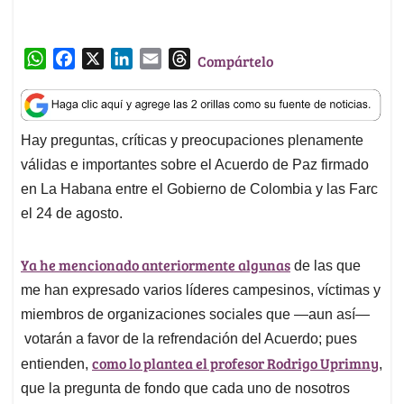
W
F
X
L
E
T
Compártelo
h
a
i
m
h
a
c
n
a
r
t
e
k
i
e
Hay preguntas, críticas y preocupaciones plenamente
s
b
e
l
a
válidas e importantes sobre el Acuerdo de Paz firmado
A
o
d
d
p
o
I
s
en La Habana entre el Gobierno de Colombia y las Farc
p
k
n
el 24 de agosto.
Ya he mencionado anteriormente algunas
de las que
me han expresado varios líderes campesinos, víctimas y
miembros de organizaciones sociales que —aun así—
votarán a favor de la refrendación del Acuerdo; pues
como lo plantea el profesor Rodrigo Uprimny
entienden,
,
que la pregunta de fondo que cada uno de nosotros