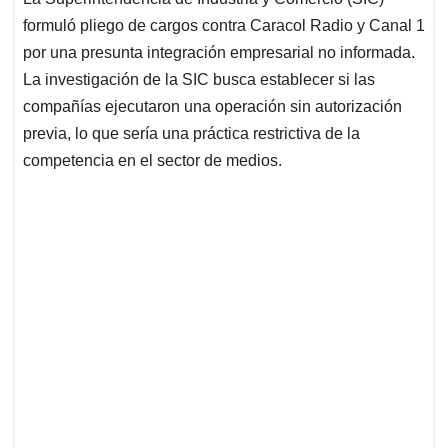
s
b
e
l
a
formuló pliego de cargos contra Caracol Radio y Canal 1
A
o
d
d
p
o
I
s
por una presunta integración empresarial no informada.
p
k
n
La investigación de la SIC busca establecer si las
compañías ejecutaron una operación sin autorización
previa, lo que sería una práctica restrictiva de la
competencia en el sector de medios.