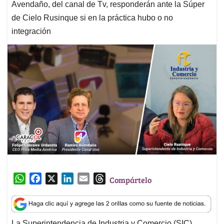
Avendaño, del canal de Tv, responderán ante la Súper
de Cielo Rusinque si en la práctica hubo o no
integración
W
F
X
L
E
T
Compártelo
h
a
i
m
h
a
c
n
a
r
t
e
k
i
e
La Superintendencia de Industria y Comercio (SIC)