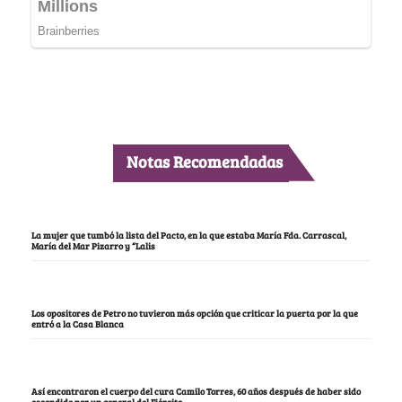
Notas Recomendadas
La mujer que tumbó la lista del Pacto, en la que estaba María Fda. Carrascal,
María del Mar Pizarro y “Lalis
Los opositores de Petro no tuvieron más opción que criticar la puerta por la que
entró a la Casa Blanca
Así encontraron el cuerpo del cura Camilo Torres, 60 años después de haber sido
escondido por un general del Ejército