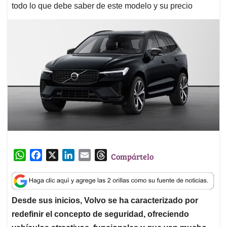
todo lo que debe saber de este modelo y su precio
W
F
X
L
E
T
Compártelo
h
a
i
m
h
a
c
n
a
r
t
e
k
i
e
Desde sus inicios, Volvo se ha caracterizado por
s
b
e
l
a
redefinir el concepto de seguridad, ofreciendo
A
o
d
d