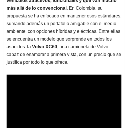
p
o
I
s
vehículos atractivos, funcionales y que van mucho
p
k
n
más allá de lo convencional.
En Colombia, su
propuesta se ha enfocado en mantener esos estándares,
sumando además un portafolio amigable con el medio
ambiente, con opciones híbridas y eléctricas. Entre ellas
se encuentra un modelo que sorprende en todos los
aspectos: la
Volvo XC60
, una camioneta de Volvo
capaz de enamorar a primera vista, con un precio que se
justifica por todo lo que ofrece.