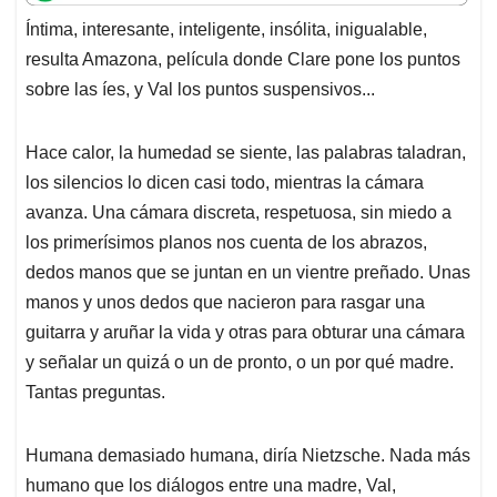
t
e
k
i
e
Íntima, interesante, inteligente, insólita, inigualable,
s
b
e
l
a
resulta Amazona, película donde Clare pone los puntos
A
o
d
d
p
o
I
s
sobre las íes, y Val los puntos suspensivos...
p
k
n
Hace calor, la humedad se siente, las palabras taladran,
los silencios lo dicen casi todo, mientras la cámara
avanza. Una cámara discreta, respetuosa, sin miedo a
los primerísimos planos nos cuenta de los abrazos,
dedos manos que se juntan en un vientre preñado. Unas
manos y unos dedos que nacieron para rasgar una
guitarra y aruñar la vida y otras para obturar una cámara
y señalar un quizá o un de pronto, o un por qué madre.
Tantas preguntas.
Humana demasiado humana, diría Nietzsche. Nada más
humano que los diálogos entre una madre, Val,