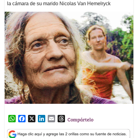
la cámara de su marido Nicolas Van Hemelryck
W
F
X
L
E
T
Compártelo
h
a
i
m
h
a
c
n
a
r