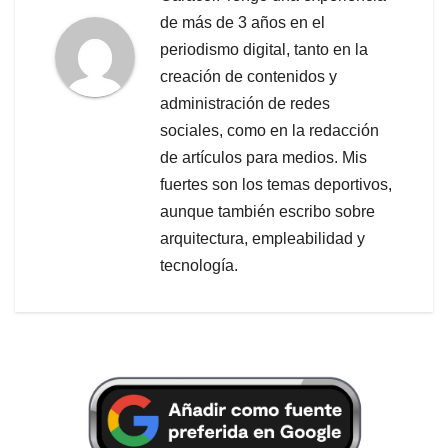
de más de 3 años en el
periodismo digital, tanto en la
creación de contenidos y
administración de redes
sociales, como en la redacción
de artículos para medios. Mis
fuertes son los temas deportivos,
aunque también escribo sobre
arquitectura, empleabilidad y
tecnología.