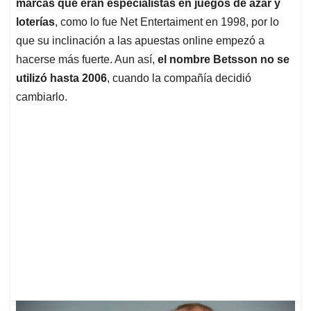
marcas que eran especialistas en juegos de azar y
loterías
, como lo fue Net Entertaiment en 1998, por lo
que su inclinación a las apuestas online empezó a
hacerse más fuerte. Aun así,
el nombre Betsson no se
utilizó hasta 2006
, cuando la compañía decidió
cambiarlo.