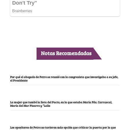
Notas Recomendadas
Por qué el abogado de Petro se reunió con la congresista que investigaba a su jefe,
el Presidente
La mujer que tumbó la lista del Pacto, en la que estaba María Fda. Carrascal,
María del Mar Pizarro y “Lalis
Los opositores de Petro no tuvieron más opción que criticar la puerta por la que