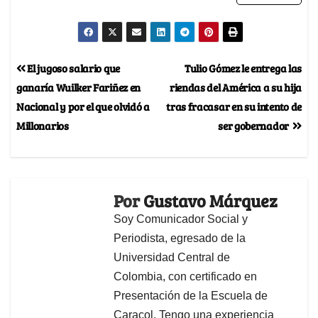
El jugoso salario que
Tulio Gómez le entrega las
ganaría Wuilker Fariñez en
riendas del América a su hija
Nacional y por el que olvidó a
tras fracasar en su intento de
Millonarios
ser gobernador
Por
Gustavo Márquez
Soy Comunicador Social y
Periodista, egresado de la
Universidad Central de
Colombia, con certificado en
Presentación de la Escuela de
Caracol. Tengo una experiencia