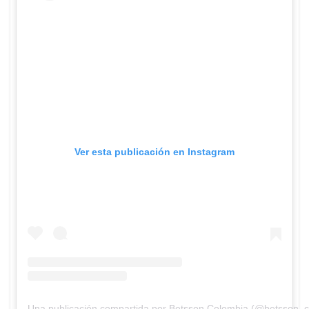
Ver esta publicación en Instagram
Una publicación compartida por Betsson Colombia (@betsson_c