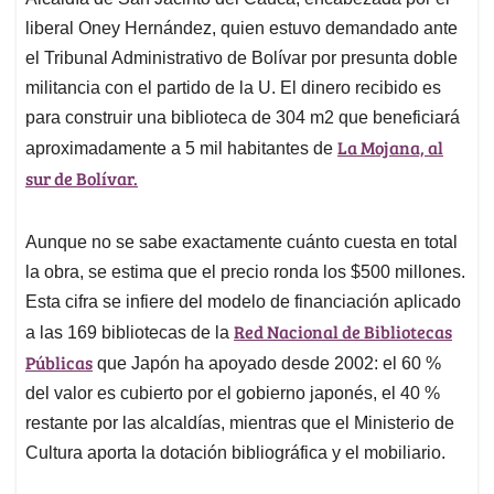
A
o
d
d
p
o
I
s
liberal Oney Hernández, quien estuvo demandado ante
p
k
n
el Tribunal Administrativo de Bolívar por presunta doble
militancia con el partido de la U. El dinero recibido es
para construir una biblioteca de 304 m2 que beneficiará
La Mojana, al
aproximadamente a 5 mil habitantes de
sur de Bolívar.
Aunque no se sabe exactamente cuánto cuesta en total
la obra, se estima que el precio ronda los $500 millones.
Esta cifra se infiere del modelo de financiación aplicado
Red Nacional de Bibliotecas
a las 169 bibliotecas de la
Públicas
que Japón ha apoyado desde 2002: el 60 %
del valor es cubierto por el gobierno japonés, el 40 %
restante por las alcaldías, mientras que el Ministerio de
Cultura aporta la dotación bibliográfica y el mobiliario.