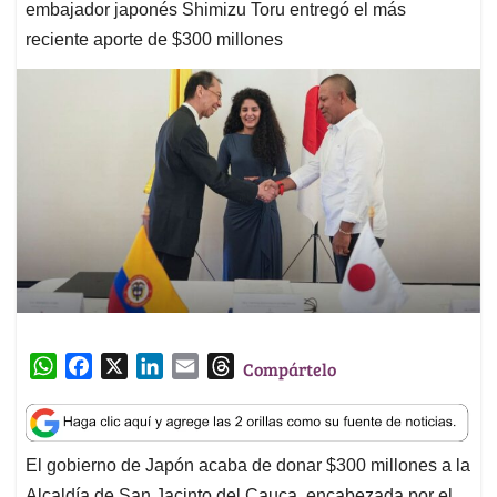
embajador japonés Shimizu Toru entregó el más
reciente aporte de $300 millones
W
F
X
L
E
T
Compártelo
h
a
i
m
h
a
c
n
a
r
t
e
k
i
e
El gobierno de Japón acaba de donar $300 millones a la
s
b
e
l
a
Alcaldía de San Jacinto del Cauca, encabezada por el