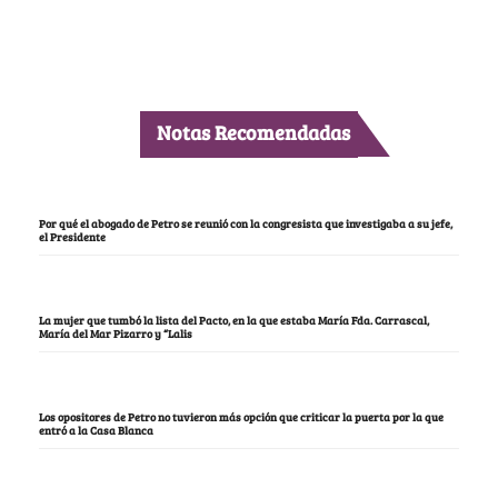
Notas Recomendadas
Por qué el abogado de Petro se reunió con la congresista que investigaba a su jefe,
el Presidente
La mujer que tumbó la lista del Pacto, en la que estaba María Fda. Carrascal,
María del Mar Pizarro y “Lalis
Los opositores de Petro no tuvieron más opción que criticar la puerta por la que
entró a la Casa Blanca