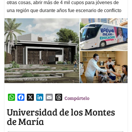
otras cosas, abrir más de 4 mil cupos para jóvenes de
una región que durante años fue escenario de conflicto
W
F
X
L
E
T
Compártelo
h
a
i
m
h
Universidad de los Montes
a
c
n
a
r
de María
t
e
k
i
e
s
b
e
l
a