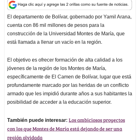
A
o
d
d
p
o
I
s
p
k
n
El departamento de Bolívar, gobernado por Yamil Arana,
cuenta con 86 mil millones de pesos para la
construcción de la Universidad Montes de María, que
está llamada a llenar un vacío en la región.
El objetivo es ofrecer formación de alta calidad a los
jóvenes de la región de los Montes de María,
específicamente de El Camen de Bolívar, lugar que está
profundamente marcado por las heridas de un conflicto
armado que les impidió durante años a sus habitantes la
posibilidad de acceder a la educación superior.
Los ambiciosos proyectos
También puede interesar:
con los que Montes de María está dejando de ser una
región olvidada