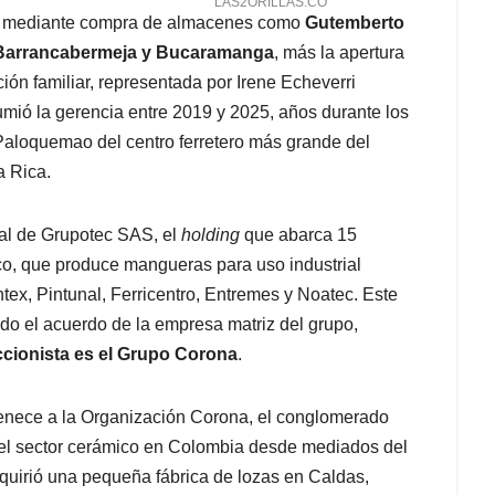
nal mediante compra de almacenes como
Gutemberto
 Barrancabermeja y Bucaramanga
, más la apertura
ión familiar, representada por Irene Echeverri
mió la gerencia entre 2019 y 2025, años durante los
 Paloquemao del centro ferretero más grande del
a Rica.
ral de Grupotec SAS, el
holding
que abarca 15
o, que produce mangueras para uso industrial
tex, Pintunal, Ferricentro, Entremes y Noatec. Este
do el acuerdo de la empresa matriz del grupo,
ionista es el Grupo Corona
.
rtenece a la Organización Corona, el conglomerado
do el sector cerámico en Colombia desde mediados del
quirió una pequeña fábrica de lozas en Caldas,