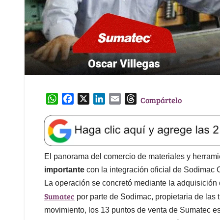
W
F
X
L
E
T
Compártelo
h
a
i
m
h
a
c
n
a
r
t
e
k
i
e
s
b
e
l
a
A
o
d
d
El panorama del comercio de materiales y herram
p
o
I
s
importante
con la integración oficial de Sodimac
p
k
n
La operación se concretó mediante la adquisición 
Sumatec
por parte de Sodimac, propietaria de las
movimiento, los 13 puntos de venta de Sumatec es