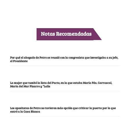
Notas Recomendadas
Por qué el abogado de Petro se reunió con la congresista que investigaba a su jefe,
el Presidente
La mujer que tumbó la lista del Pacto, en la que estaba María Fda. Carrascal,
María del Mar Pizarro y “Lalis
Los opositores de Petro no tuvieron más opción que criticar la puerta por la que
entró a la Casa Blanca