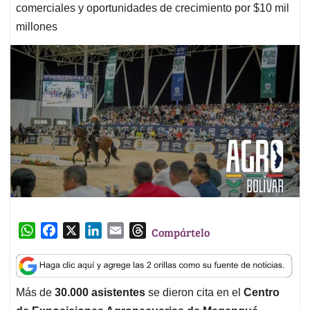
comerciales y oportunidades de crecimiento por $10 mil
millones
W
F
X
L
E
T
Compártelo
h
a
i
m
h
a
c
n
a
r
t
e
k
i
e
Más de
30.000 asistentes
se dieron cita en el
Centro
s
b
e
l
a