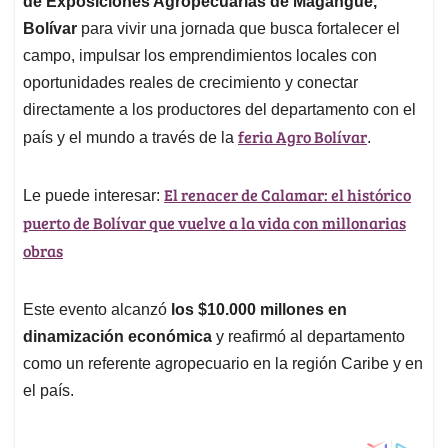
de Exposiciones Agropecuarias de Magangué,
A
o
d
d
p
o
I
s
Bolívar
para vivir una jornada que busca fortalecer el
p
k
n
campo, impulsar los emprendimientos locales con
oportunidades reales de crecimiento y conectar
directamente a los productores del departamento con el
feria Agro Bolívar
país y el mundo a través de la
.
El renacer de Calamar: el histórico
Le puede interesar:
puerto de Bolívar que vuelve a la vida con millonarias
obras
Este evento alcanzó
los $10.000 millones en
dinamización económica
y reafirmó al departamento
como un referente agropecuario en la región Caribe y en
el país.