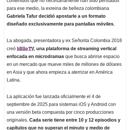
p
o
I
s
contenidos que no necesariamente han sido pensados
p
k
n
para ese medio, la exreina de belleza colombiana
Gabriela Tafur decidió apostarle a un formato
diseñado exclusivamente para pantallas móviles.
La abogada, presentadora y ex Señorita Colombia 2018
Idilio TV
creó
, una plataforma de streaming vertical
enfocada en microdramas
que busca abrirse espacio
en un mercado que mueve miles de millones de dólares
en Asia y que ahora empieza a aterrizar en América
Latina.
La aplicación fue lanzada oficialmente el 4 de
septiembre de 2025 para sistemas iOS y Android con
una versión beta compuesta por cinco producciones
originales.
Cada serie tiene entre 10 y 12 episodios y
capítulos que no superan el minuto y medio de