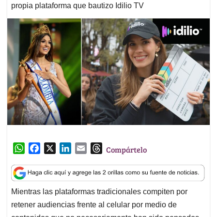
propia plataforma que bautizo Idilio TV
W
F
X
L
E
T
Compártelo
h
a
i
m
h
a
c
n
a
r
t
e
k
i
e
Mientras las plataformas tradicionales compiten por
s
b
e
l
a
retener audiencias frente al celular por medio de
A
o
d
d