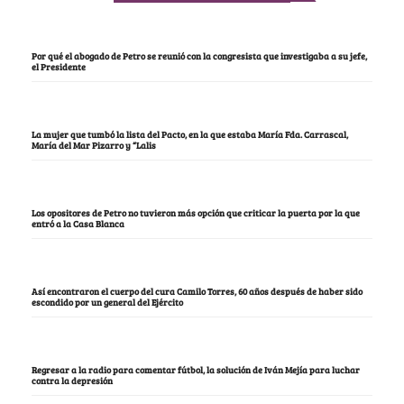
Por qué el abogado de Petro se reunió con la congresista que investigaba a su jefe,
el Presidente
La mujer que tumbó la lista del Pacto, en la que estaba María Fda. Carrascal,
María del Mar Pizarro y “Lalis
Los opositores de Petro no tuvieron más opción que criticar la puerta por la que
entró a la Casa Blanca
Así encontraron el cuerpo del cura Camilo Torres, 60 años después de haber sido
escondido por un general del Ejército
Regresar a la radio para comentar fútbol, la solución de Iván Mejía para luchar
contra la depresión