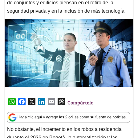
de conjuntos y edificios piensan en el retiro de la
seguridad privada y en la inclusión de más tecnología
W
F
X
L
E
T
Compártelo
h
a
i
m
h
a
c
n
a
r
t
e
k
i
e
No obstante, el incremento en los robos a residencia
s
b
e
l
a
durante el 2026 en Bogotá, la automatización y las