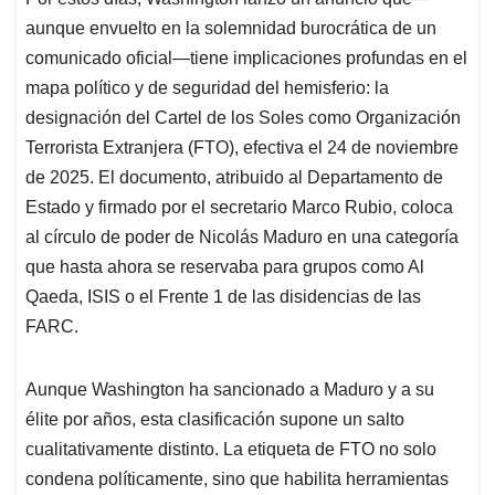
s
b
e
l
a
aunque envuelto en la solemnidad burocrática de un
A
o
d
d
p
o
I
s
comunicado oficial—tiene implicaciones profundas en el
p
k
n
mapa político y de seguridad del hemisferio: la
designación del Cartel de los Soles como Organización
Terrorista Extranjera (FTO), efectiva el 24 de noviembre
de 2025. El documento, atribuido al Departamento de
Estado y firmado por el secretario Marco Rubio, coloca
al círculo de poder de Nicolás Maduro en una categoría
que hasta ahora se reservaba para grupos como Al
Qaeda, ISIS o el Frente 1 de las disidencias de las
FARC.
Aunque Washington ha sancionado a Maduro y a su
élite por años, esta clasificación supone un salto
cualitativamente distinto. La etiqueta de FTO no solo
condena políticamente, sino que habilita herramientas