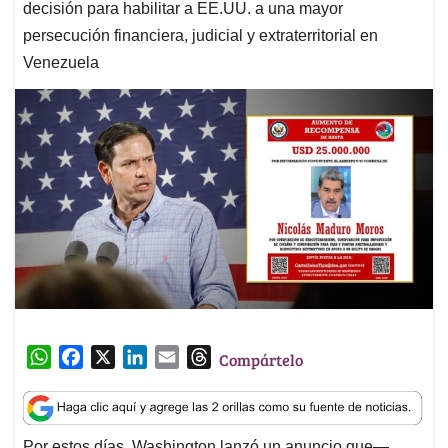
decisión para habilitar a EE.UU. a una mayor
persecución financiera, judicial y extraterritorial en
Venezuela
W
F
X
L
E
T
Compártelo
h
a
i
m
h
a
c
n
a
r
t
e
k
i
e
Por estos días, Washington lanzó un anuncio que—