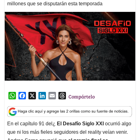
millones que se disputarán esta temporada
W
F
X
L
E
T
Compártelo
h
a
i
m
h
a
c
n
a
r
t
e
k
i
e
En el capítulo 91 del¿
El Desafío Siglo XXI
ocurrió algo
s
b
e
l
a
que ni los más fieles seguidores del reality veían venir.
A
o
d
d