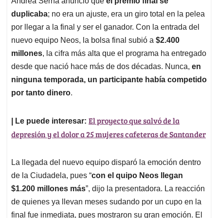
p
o
I
s
Andrea Serna anunció que
el premio final se
p
k
n
duplicaba
; no era un ajuste, era un giro total en la pelea
por llegar a la final y ser el ganador. Con la entrada del
nuevo equipo Neos, la bolsa final subió a
$2.400
millones
, la cifra más alta que el programa ha entregado
desde que nació hace más de dos décadas. Nunca,
en
ninguna temporada, un participante había competido
por tanto dinero
.
El proyecto que salvó de la
| Le puede interesar:
depresión y el dolor a 25 mujeres cafeteras de Santander
La llegada del nuevo equipo disparó la emoción dentro
de la Ciudadela, pues “
con el quipo Neos llegan
$1.200 millones más
”, dijo la presentadora. La reacción
de quienes ya llevan meses sudando por un cupo en la
final fue inmediata, pues mostraron su gran emoción. El