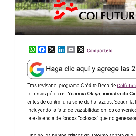
W
F
X
L
E
T
Compártelo
h
a
i
m
h
a
c
n
a
r
t
e
k
i
e
s
b
e
l
a
Colfutur
A
o
d
d
Tras revisar el programa Crédito-Beca de
p
o
I
s
recursos públicos,
Yesenia Olaya, ministra de Ci
p
k
n
entes de control una serie de hallazgos. Según la 
incluyendo la falta de trazabilidad en los convenio
la existencia de fondos "ociosos" que no generaro
Uno de los puntos críticos del informe señala que,