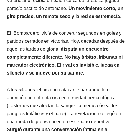
p
o
I
s
Valenciano recibía un balón cerca del área. La jugada
p
k
n
parecía escrita de antemano.
Un movimiento corto, un
giro preciso, un remate seco y la red se estremecía
.
El ‘Bombardero’ vivía de convertir segundos en goles y
partidos cerrados en victorias. Hoy, décadas después de
aquellas tardes de gloria,
disputa un encuentro
completamente diferente. No hay árbitro, tribunas ni
marcador electrónico. El rival es invisible, juega en
silencio y se mueve por su sangre.
A los 54 años, el histórico atacante barranquillero
anunció que enfrenta una enfermedad hematológica
(trastornos que afectan la sangre, la médula ósea, los
ganglios linfáticos y el bazo). La revelación no llegó en
una rueda de prensa ni en un escenario deportivo.
Surgió durante una conversación íntima en el