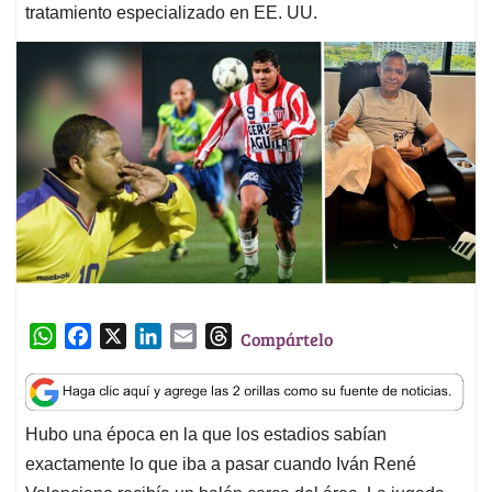
tratamiento especializado en EE. UU.
W
F
X
L
E
T
Compártelo
h
a
i
m
h
a
c
n
a
r
t
e
k
i
e
Hubo una época en la que los estadios sabían
s
b
e
l
a
exactamente lo que iba a pasar cuando Iván René
A
o
d
d