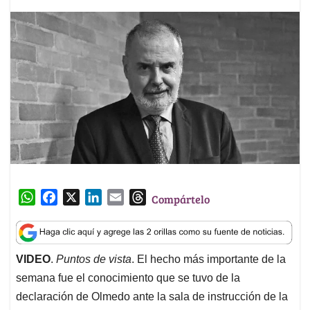
W
F
X
L
E
T
Compártelo
h
a
i
m
h
a
c
n
a
r
t
e
k
i
e
VIDEO
.
Puntos de vista
. El hecho más importante de la
s
b
e
l
a
semana fue el conocimiento que se tuvo de la
A
o
d
d
p
o
I
s
declaración de Olmedo ante la sala de instrucción de la