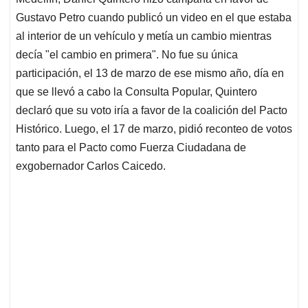
A
o
d
d
p
o
I
s
Gustavo Petro cuando publicó un video en el que estaba
p
k
n
al interior de un vehículo y metía un cambio mientras
decía "el cambio en primera". No fue su única
participación, el 13 de marzo de ese mismo año, día en
que se llevó a cabo la Consulta Popular, Quintero
declaró que su voto iría a favor de la coalición del Pacto
Histórico. Luego, el 17 de marzo, pidió reconteo de votos
tanto para el Pacto como Fuerza Ciudadana de
exgobernador Carlos Caicedo.