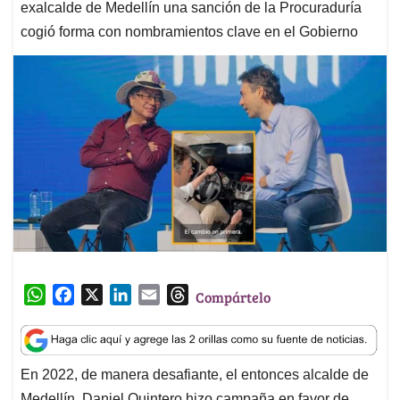
exalcalde de Medellín una sanción de la Procuraduría
cogió forma con nombramientos clave en el Gobierno
W
F
X
L
E
T
Compártelo
h
a
i
m
h
a
c
n
a
r
t
e
k
i
e
En 2022, de manera desafiante, el entonces alcalde de
s
b
e
l
a
Medellín, Daniel Quintero hizo campaña en favor de