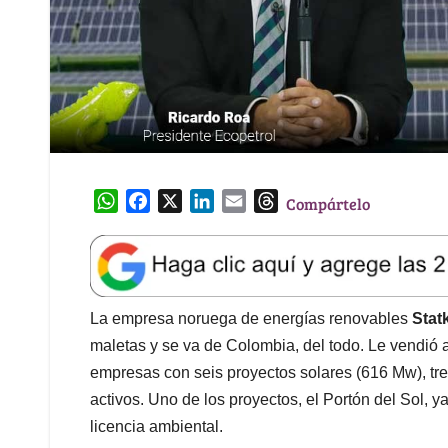
W
F
X
L
E
T
Compártelo
h
a
i
m
h
a
c
n
a
r
t
e
k
i
e
s
b
e
l
a
A
o
d
d
La empresa noruega de energías renovables
Stat
p
o
I
s
maletas y se va de Colombia, del todo. Le vendió 
p
k
n
empresas con seis proyectos solares (616 Mw), tre
activos. Uno de los proyectos, el Portón del Sol, 
licencia ambiental.