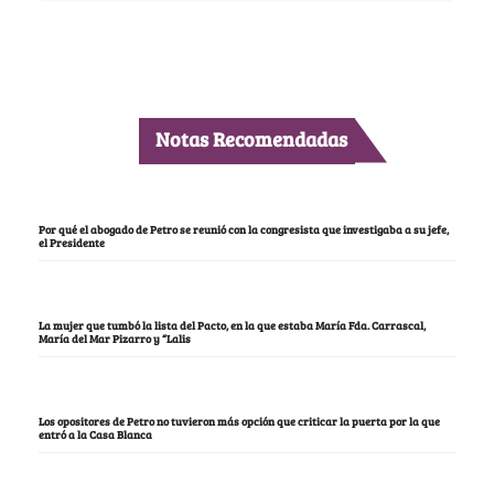
Notas Recomendadas
Por qué el abogado de Petro se reunió con la congresista que investigaba a su jefe,
el Presidente
La mujer que tumbó la lista del Pacto, en la que estaba María Fda. Carrascal,
María del Mar Pizarro y “Lalis
Los opositores de Petro no tuvieron más opción que criticar la puerta por la que
entró a la Casa Blanca