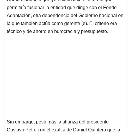
A
o
d
d
p
o
I
s
permitiría fusionar la entidad que dirige con el Fondo
p
k
n
Adaptación, otra dependencia del Gobierno nacional en
la que también actúa como gerente (e). El criterio era
técnico y de ahorro en burocracia y presupuesto.
Sin embargo, pesó más la alianza del presidente
Gustavo Petro con el exalcalde Daniel Quintero que la