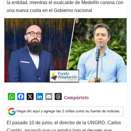
la entidad, mientras el exalcalde de Medellín corona con
una nueva cuota en el Gobierno nacional
W
F
X
L
E
T
Compártelo
h
a
i
m
h
a
c
n
a
r
t
e
k
i
e
El pasado 10 de junio, el director de la UNGRD, Carlos
s
b
e
l
a
Carrillo, anunció que ya estaba listo el decreto que