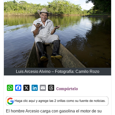
Luis Arcesio Alvino – Fotografía: Camilo Rozo
W
F
X
L
E
T
Compártelo
h
a
i
m
h
a
c
n
a
r
t
e
k
i
e
El hombre Arcesio carga con gasolina el motor de su
s
b
e
l
a