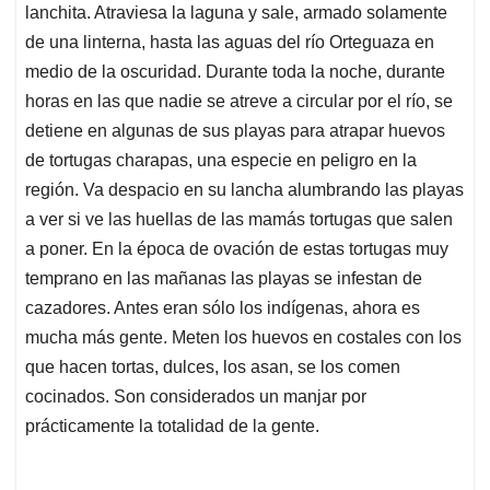
lanchita. Atraviesa la laguna y sale, armado solamente
A
o
d
d
p
o
I
s
de una linterna, hasta las aguas del río Orteguaza en
p
k
n
medio de la oscuridad. Durante toda la noche, durante
horas en las que nadie se atreve a circular por el río, se
detiene en algunas de sus playas para atrapar huevos
de tortugas charapas, una especie en peligro en la
región. Va despacio en su lancha alumbrando las playas
a ver si ve las huellas de las mamás tortugas que salen
a poner. En la época de ovación de estas tortugas muy
temprano en las mañanas las playas se infestan de
cazadores. Antes eran sólo los indígenas, ahora es
mucha más gente. Meten los huevos en costales con los
que hacen tortas, dulces, los asan, se los comen
cocinados. Son considerados un manjar por
prácticamente la totalidad de la gente.