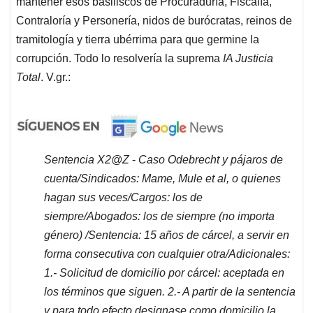
mantener esos basiliscos de Procuraduría, Fiscalía,
Contraloría y Personería, nidos de burócratas, reinos de
tramitología y tierra ubérrima para que germine la
corrupción. Todo lo resolvería la suprema
IA Justicia
Total
. V.gr.:
Sentencia X2@Z
-
Caso Odebrecht y pájaros de
cuenta/Sindicados: Mame, Mule et al, o quienes
hagan sus veces/Cargos: los de
siempre/Abogados: los de siempre (no importa
género) /Sentencia: 15 años de cárcel, a servir en
forma consecutiva con cualquier otra/Adicionales:
1.- Solicitud de domicilio por cárcel: aceptada en
los términos que siguen. 2.- A partir de la sentencia
y para todo efecto designase como domicilio la