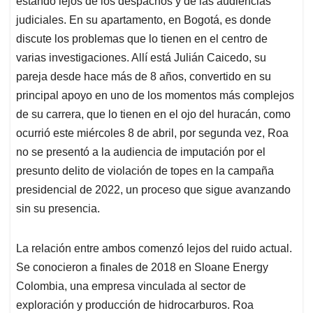
p
o
I
s
estando lejos de los despachos y de las audiencias
p
k
n
judiciales. En su apartamento, en Bogotá, es donde
discute los problemas que lo tienen en el centro de
varias investigaciones. Allí está Julián Caicedo, su
pareja desde hace más de 8 años, convertido en su
principal apoyo en uno de los momentos más complejos
de su carrera, que lo tienen en el ojo del huracán, como
ocurrió este miércoles 8 de abril, por segunda vez, Roa
no se presentó a la audiencia de imputación por el
presunto delito de violación de topes en la campaña
presidencial de 2022, un proceso que sigue avanzando
sin su presencia.
La relación entre ambos comenzó lejos del ruido actual.
Se conocieron a finales de 2018 en Sloane Energy
Colombia, una empresa vinculada al sector de
exploración y producción de hidrocarburos. Roa