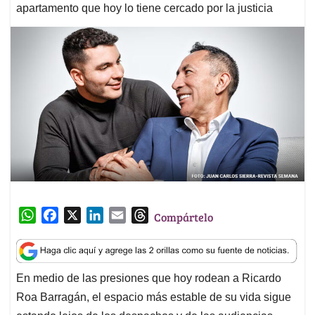
apartamento que hoy lo tiene cercado por la justicia
W
F
X
L
E
T
Compártelo
h
a
i
m
h
a
c
n
a
r
t
e
k
i
e
En medio de las presiones que hoy rodean a Ricardo
s
b
e
l
a
Roa Barragán, el espacio más estable de su vida sigue
A
o
d
d