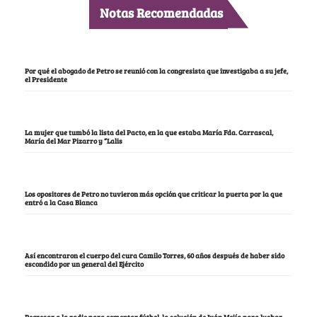
Notas Recomendadas
Por qué el abogado de Petro se reunió con la congresista que investigaba a su jefe,
el Presidente
La mujer que tumbó la lista del Pacto, en la que estaba María Fda. Carrascal,
María del Mar Pizarro y “Lalis
Los opositores de Petro no tuvieron más opción que criticar la puerta por la que
entró a la Casa Blanca
Así encontraron el cuerpo del cura Camilo Torres, 60 años después de haber sido
escondido por un general del Ejército
Regresar a la radio para comentar fútbol, la solución de Iván Mejía para luchar