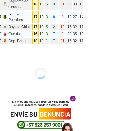
Jaguares de
6
18
19
5
3
11
20
33
-13
Cordoba
Alianza
7
17
19
3
8
8
13
27
-14
Petrolera
8
Boyaca Chico
17
19
5
2
12
15
32
-17
9
Cucuta
16
19
3
7
9
22
35
-13
0
Dep. Pereira
10
19
1
7
11
15
32
-17