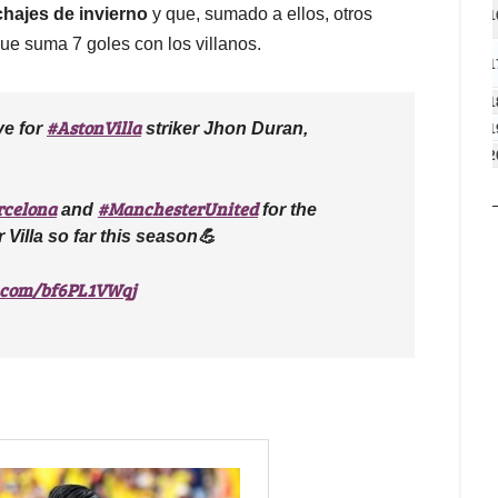
chajes de invierno
y que, sumado a ellos, otros
1
 que suma 7 goles con los villanos.
1
1
#AstonVilla
ve for
striker Jhon Duran,
1
2
rcelona
#ManchesterUnited
and
for the
Villa so far this season💪
r.com/bf6PL1VWqj