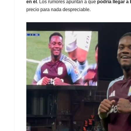
en él
. Los rumores apuntan a que
podría llegar a
precio para nada despreciable.