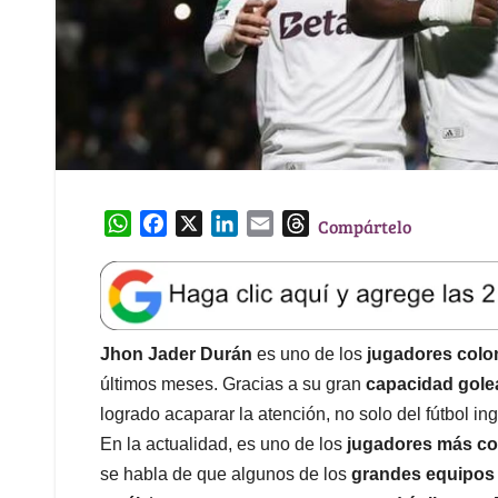
W
F
X
L
E
T
Compártelo
h
a
i
m
h
a
c
n
a
r
t
e
k
i
e
s
b
e
l
a
A
o
d
d
Jhon Jader Durán
es uno de los
jugadores colo
p
o
I
s
últimos meses. Gracias a su gran
capacidad gole
p
k
n
logrado acaparar la atención, no solo del fútbol in
En la actualidad, es uno de los
jugadores más co
se habla de que algunos de los
grandes equipos 