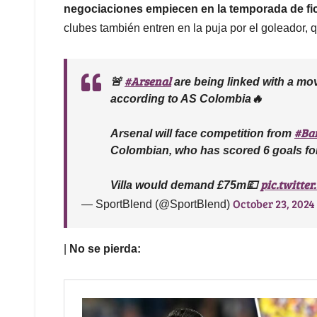
negociaciones empiecen en la temporada de fi
clubes también entren en la puja por el goleador,
#Arsenal
🚨
are being linked with a mo
according to AS Colombia🔥
#Ba
Arsenal will face competition from
Colombian, who has scored 6 goals for 
pic.twitte
Villa would demand £75m💷
October 23, 2024
— SportBlend (@SportBlend)
|
No se pierda: