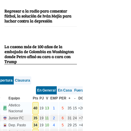
Regresar a la radio para comentar
fútbol, la solución de Iván Mejía para
luchar contra la depresión
La casona más de 100 años de la
embajada de Colombia en Washington
donde Petro afinó su cara a cara con
Trump
pertura
Clausura
En General
En Casa
Fuera
#
Equipo
Pts
PJ
V
EMP
PER
+
-
DG
Atletico
1
40
19
13
1
5
35
15
+20
Nacional
2
Junior FC
35
19
11
2
6
31
24
+7
3
Dep. Pasto
34
19
10
4
5
29
25
+4