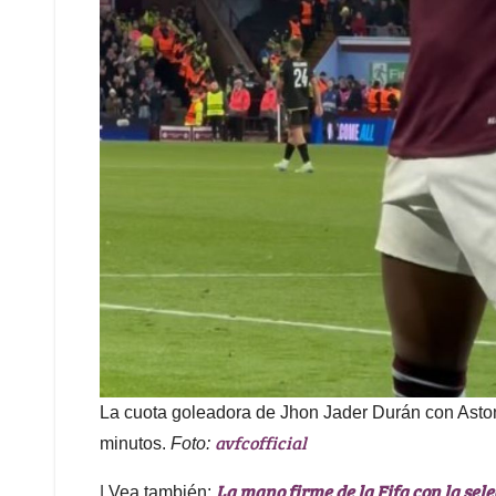
La cuota goleadora de Jhon Jader Durán con Aston
avfcofficial
minutos.
Foto:
La mano firme de la Fifa con la sel
| Vea también: