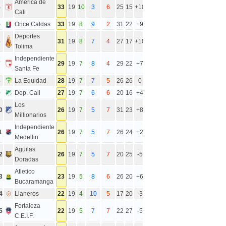
America de
4
33
19
10
3
6
25
15
+10
Cali
5
Once Caldas
33
19
8
9
2
31
22
+9
Deportes
6
31
19
8
7
4
27
17
+10
Tolima
Independiente
7
29
19
7
8
4
29
22
+7
Santa Fe
8
La Equidad
28
19
7
7
5
26
26
0
9
Dep. Cali
27
19
7
6
6
20
16
+4
Los
0
26
19
7
5
7
31
23
+8
Millionarios
Independiente
1
26
19
7
5
7
26
24
+2
Medellin
Aguilas
2
26
19
7
5
7
20
25
-5
Doradas
Atletico
3
23
19
5
8
6
26
20
+6
Bucaramanga
4
Llaneros
22
19
4
10
5
17
20
-3
Fortaleza
5
22
19
5
7
7
22
27
-5
C.E.I.F.