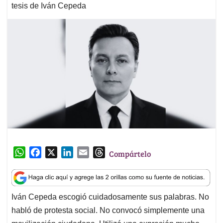
tesis de Iván Cepeda
W
F
X
L
E
T
Compártelo
h
a
i
m
h
a
c
n
a
r
t
e
k
i
e
Iván Cepeda escogió cuidadosamente sus palabras. No
s
b
e
l
a
habló de protesta social. No convocó simplemente una
A
o
d
d