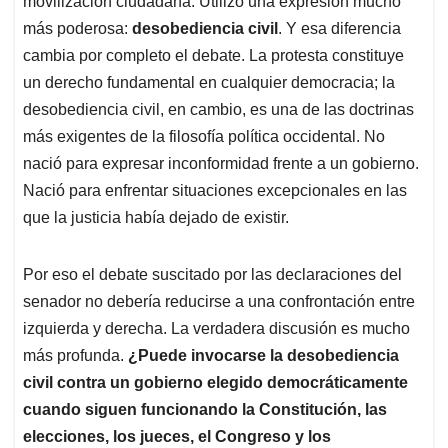
p
o
I
s
movilización ciudadana. Utilizó una expresión mucho
p
k
n
más poderosa:
desobediencia civil
. Y esa diferencia
cambia por completo el debate. La protesta constituye
un derecho fundamental en cualquier democracia; la
desobediencia civil, en cambio, es una de las doctrinas
más exigentes de la filosofía política occidental. No
nació para expresar inconformidad frente a un gobierno.
Nació para enfrentar situaciones excepcionales en las
que la justicia había dejado de existir.
Por eso el debate suscitado por las declaraciones del
senador no debería reducirse a una confrontación entre
izquierda y derecha. La verdadera discusión es mucho
más profunda.
¿Puede invocarse la desobediencia
civil contra un gobierno elegido democráticamente
cuando siguen funcionando la Constitución, las
elecciones, los jueces, el Congreso y los