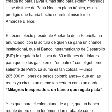
p
k
n
creada no para salvar almas sino para exprimir bolsillos
— se disfrace de Papá Noel en pleno trópico, es un
prodigio que habría hecho sonreír al mismísimo
Ambrose Bierce.
El recién electo presidente Abelardo de la Espriella ha
anunciado, con la soltura de quien se gana un chance
institucional, que el Banco Interamericano de Desarrollo
(BID) le regalará la bicoca de 60 millones de dólares
para que se los gaste en el "empalme" con el gobierno
saliente de Petro. La suma es tan colosal —unos
205.000 millones de pesos colombianos— que en las
redes ya circula un meme tan certero como un dardo:
“Milagros Inesperados: un banco que regala plata”
.
Y es que, para el colombiano de a pie, que un banco
regale dinero es un fenómeno tan probable como