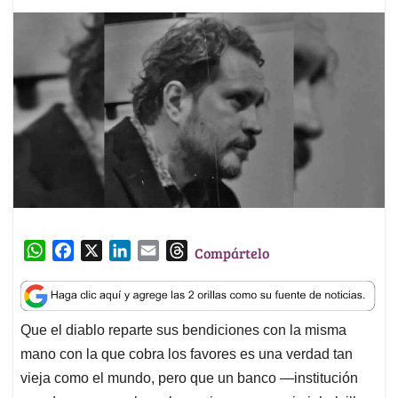
W
F
X
L
E
T
Compártelo
h
a
i
m
h
a
c
n
a
r
t
e
k
i
e
Que el diablo reparte sus bendiciones con la misma
s
b
e
l
a
mano con la que cobra los favores es una verdad tan
A
o
d
d
p
o
I
s
vieja como el mundo, pero que un banco —institución