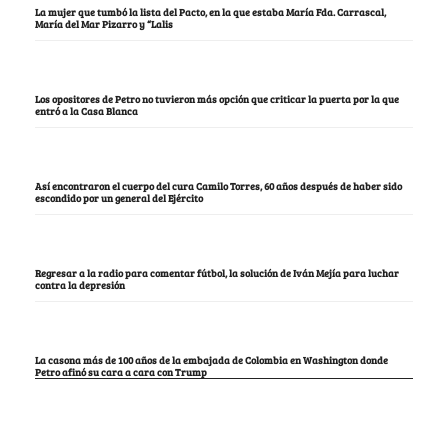
La mujer que tumbó la lista del Pacto, en la que estaba María Fda. Carrascal,
María del Mar Pizarro y “Lalis
Los opositores de Petro no tuvieron más opción que criticar la puerta por la que
entró a la Casa Blanca
Así encontraron el cuerpo del cura Camilo Torres, 60 años después de haber sido
escondido por un general del Ejército
Regresar a la radio para comentar fútbol, la solución de Iván Mejía para luchar
contra la depresión
La casona más de 100 años de la embajada de Colombia en Washington donde
Petro afinó su cara a cara con Trump