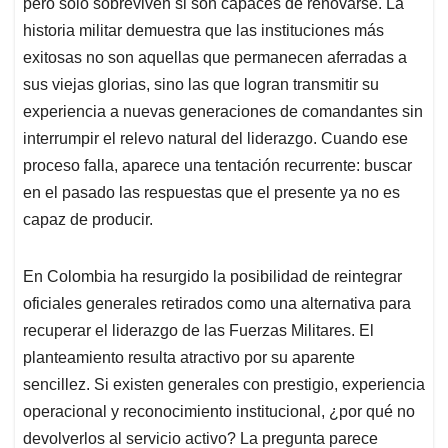
p
o
I
s
pero solo sobreviven si son capaces de renovarse. La
p
k
n
historia militar demuestra que las instituciones más
exitosas no son aquellas que permanecen aferradas a
sus viejas glorias, sino las que logran transmitir su
experiencia a nuevas generaciones de comandantes sin
interrumpir el relevo natural del liderazgo. Cuando ese
proceso falla, aparece una tentación recurrente: buscar
en el pasado las respuestas que el presente ya no es
capaz de producir.
En Colombia ha resurgido la posibilidad de reintegrar
oficiales generales retirados como una alternativa para
recuperar el liderazgo de las Fuerzas Militares. El
planteamiento resulta atractivo por su aparente
sencillez. Si existen generales con prestigio, experiencia
operacional y reconocimiento institucional, ¿por qué no
devolverlos al servicio activo? La pregunta parece