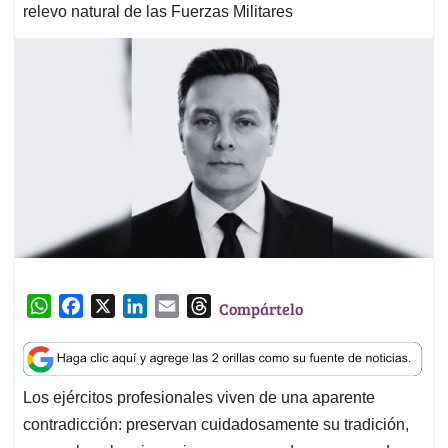
relevo natural de las Fuerzas Militares
W
F
X
L
E
T
Compártelo
h
a
i
m
h
a
c
n
a
r
t
e
k
i
e
Los ejércitos profesionales viven de una aparente
s
b
e
l
a
A
o
d
d
contradicción: preservan cuidadosamente su tradición,