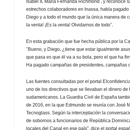
Isabel II, María Fernanda Richmond , y reconoce 
estrechos colaboradores en Inassa, había pagado a
Diego y a todo el mundo que la única manera de cer
la venta! ¡Es la venta! Olvidarnos de todo".
En esta grabación que fue hecha pública por la C
"Bueno, y Diego, ¿tiene que estar igualmente asu
que pasa es que él va a su bola, pero el que ha firm
Ha pagado campañas de presidentes, campañas de
Las fuentes consultadas por el portal Elconfidenci
uno de los directivos que se llevaban el dinero de 
sudamericanos. La Guardia Civil de España también
de 2016, en la que Edmundo se reunía con José M
Tecnoglass. Según la interceptación la conversac
de sobornos a funcionarios de República Dominican
locales del Canal en ese país”, dice el portal espa