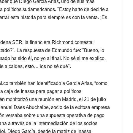
saber que Diego García Arias, uno de sus más
 políticos sudamericanos. "Estoy harto de decirle a
rar esta historia para siempre es con la venta. ¡Es
adena SER, la financiera Richmond contesta:
stado?". La respuesta de Edmundo fue: "Bueno, lo
ado ha sido él, no yo al final. No sé si me explico.
 alcaldes, esto… los no sé qué".
al.co también han identificado a García Arias, “como
la caja de Inassa para pagar a políticos
 monitorizó una reunión en Madrid, el 21 de julio
anuel Daes Abuchaibe, socio de la exitosa empresa
ión versaba sobre una supuesta operativa de pago
a a través de la intermediación de los socios
ñol. Diego García, desde la matriz de Inassa