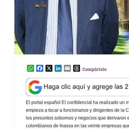
W
F
X
L
E
T
Compártelo
h
a
i
m
h
a
c
n
a
r
t
e
k
i
e
s
b
e
l
a
A
o
d
d
El portal español El confidencial ha realizado un
p
o
I
s
empieza a tocar a funcionarios y dirigentes de la 
p
k
n
los presuntos sobornos y negocios que derivaron e
colombianos de Inassa en las veinte empresas qu