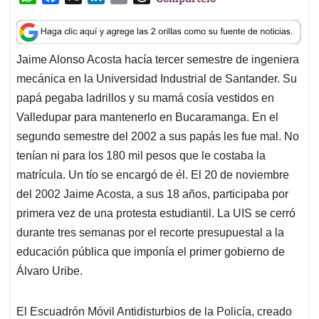
h
a
i
m
h
a
c
n
a
r
t
e
k
i
e
Jaime Alonso Acosta hacía tercer semestre de ingeniera
s
b
e
l
a
mecánica en la Universidad Industrial de Santander. Su
A
o
d
d
p
o
I
s
papá pegaba ladrillos y su mamá cosía vestidos en
p
k
n
Valledupar para mantenerlo en Bucaramanga. En el
segundo semestre del 2002 a sus papás les fue mal. No
tenían ni para los 180 mil pesos que le costaba la
matrícula. Un tío se encargó de él. El 20 de noviembre
del 2002 Jaime Acosta, a sus 18 años, participaba por
primera vez de una protesta estudiantil. La UIS se cerró
durante tres semanas por el recorte presupuestal a la
educación pública que imponía el primer gobierno de
Álvaro Uribe.
El Escuadrón Móvil Antidisturbios de la Policía, creado