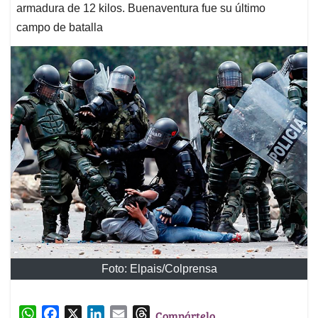
armadura de 12 kilos. Buenaventura fue su último
campo de batalla
Foto: Elpais/Colprensa
W
F
X
L
E
T
Compártelo