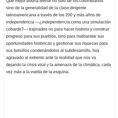
Qué mejor podría leerse no solo de los colombianos
s
b
e
l
a
sino de la generalidad de la clase dirigente
A
o
d
d
p
o
I
s
latinoamericana a través de los 200 y más años de
p
k
n
independencia —¿independencia como una simulación
cobarde?— trajinados no para hacer historia y construir
progreso para sus pueblos, sino para malbaratar sus
oportunidades históricas y gestionar sus riquezas para
sus bolsillos condenándolos al subdesarrollo, hoy
agravado al extremo ante la realidad que nos va
dejando la crisis viral y la amenaza de la climática, cada
vez más a la vuelta de la esquina.