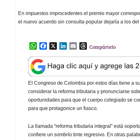
En impuestos improcedentes el premio mayor correspon
el nuevo acuerdo sin consulta popular dejaría a los d
W
F
X
L
E
T
Compártelo
h
a
i
m
h
a
c
n
a
r
t
e
k
i
e
s
b
e
l
a
A
o
d
d
El Congreso de Colombia por estos días tiene a s
p
o
I
s
considerar la reforma tributaria y pronunciarse so
p
k
n
oportunidades para que el cuerpo colegiado se conv
para que protagonice un fiasco.
La llamada “reforma tributaria integral” está soport
confiere un sombrío tinte regresivo. En otras pala