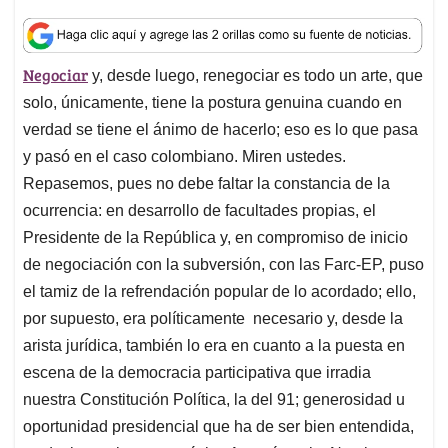
h
a
i
m
h
a
c
n
a
r
t
e
k
i
e
Negociar
y, desde luego, renegociar es todo un arte, que
s
b
e
l
a
A
o
d
d
solo, únicamente, tiene la postura genuina cuando en
p
o
I
s
verdad se tiene el ánimo de hacerlo; eso es lo que pasa
p
k
n
y pasó en el caso colombiano. Miren ustedes.
Repasemos, pues no debe faltar la constancia de la
ocurrencia: en desarrollo de facultades propias, el
Presidente de la República y, en compromiso de inicio
de negociación con la subversión, con las Farc-EP, puso
el tamiz de la refrendación popular de lo acordado; ello,
por supuesto, era políticamente necesario y, desde la
arista jurídica, también lo era en cuanto a la puesta en
escena de la democracia participativa que irradia
nuestra Constitución Política, la del 91; generosidad u
oportunidad presidencial que ha de ser bien entendida,