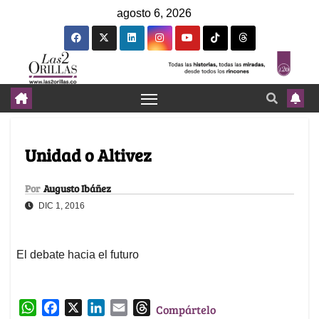
agosto 6, 2026
Unidad o Altivez
Por
Augusto Ibáñez
DIC 1, 2016
El debate hacia el futuro
W
F
X
L
E
T
Compártelo