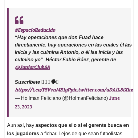
#EspacioReducido
“Hay operaciones que don Fuad hace
directamente, hay operaciones en las cuales él las
inicia y las culmina Antonio, o él las inicia y las
culmino yo”. Héctor Fabio Báez, gerente de
@JuniorClubSA
Suscríbete 👍🏽🔁🗣️🔔
https://t.co/PfVvnME1yP
pic.twitter.com/uDAlL8iXhz
June
— Hollman Feliciano (@HolmanFeliciano)
23, 2023
Aun así, hay
aspectos que sí o sí el gerente busca en
los jugadores
a fichar. Lejos de que sean futbolistas