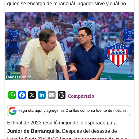
quien se encarga de mirar cuál jugador sirve y cuál no
W
F
X
L
E
T
Compártelo
h
a
i
m
h
a
c
n
a
r
t
e
k
i
e
El final de 2023 resultó mejor de lo esperado para
s
b
e
l
a
Junior de Barranquilla.
Después del desastre de
A
o
d
d