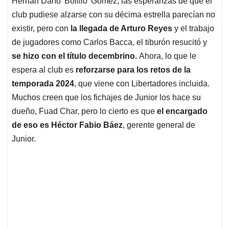
p
o
I
s
Hernán Darío 'Bolillo' Gómez, las esperanzas de que el
p
k
n
club pudiese alzarse con su décima estrella parecían no
existir, pero con
la llegada de Arturo Reyes
y el trabajo
de jugadores como Carlos Bacca, el tiburón resucitó y
se hizo con el título decembrino.
Ahora, lo que le
espera al club es
reforzarse para los retos de la
temporada 2024
, que viene con Libertadores incluida.
Muchos creen que los fichajes de Junior los hace su
dueño, Fuad Char, pero lo cierto es que
el encargado
de eso es Héctor Fabio Báez
, gerente general de
Junior.