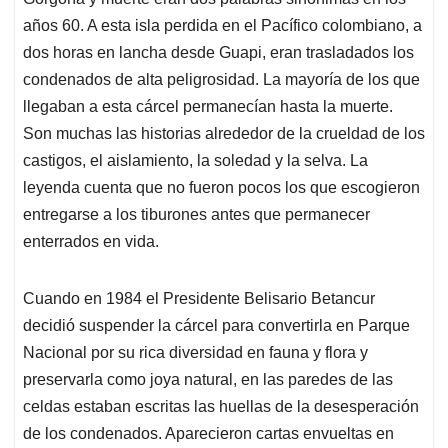
s
b
e
l
a
años 60. A esta isla perdida en el Pacífico colombiano, a
A
o
d
d
p
o
I
s
dos horas en lancha desde Guapi, eran trasladados los
p
k
n
condenados de alta peligrosidad. La mayoría de los que
llegaban a esta cárcel permanecían hasta la muerte.
Son muchas las historias alrededor de la crueldad de los
castigos, el aislamiento, la soledad y la selva. La
leyenda cuenta que no fueron pocos los que escogieron
entregarse a los tiburones antes que permanecer
enterrados en vida.
Cuando en 1984 el Presidente Belisario Betancur
decidió suspender la cárcel para convertirla en Parque
Nacional por su rica diversidad en fauna y flora y
preservarla como joya natural, en las paredes de las
celdas estaban escritas las huellas de la desesperación
de los condenados. Aparecieron cartas envueltas en