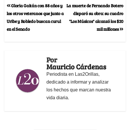
Gloria Gaitán con 88 años y
La muerte de Fernando Botero
los otros veteranos que junto a
disparó su obra: su cuadro
Uribe y Robledo buscan curul
"Los Músicos" alcanzó los $20
en el Senado
mil millones
Por
Mauricio Cárdenas
Periodista en Las2Orillas,
dedicado a informar y analizar
los hechos que marcan nuestra
vida diaria.