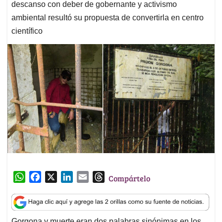
descanso con deber de gobernante y activismo
ambiental resultó su propuesta de convertirla en centro
científico
W
F
X
L
E
T
Compártelo
h
a
i
m
h
a
c
n
a
r
t
e
k
i
e
Gorgona y muerte eran dos palabras sinónimas en los