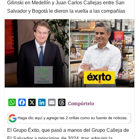
Gilinski en Medellín y Juan Carlos Callejas entre San
Salvador y Bogotá le dieron la vuelta a las compañías
W
F
X
L
E
T
Compártelo
h
a
i
m
h
a
c
n
a
r
t
e
k
i
e
El Grupo Éxito, que pasó a manos del Grupo Calleja de
s
b
e
l
a
El Salvador a principios de 2024, tras adquirir la