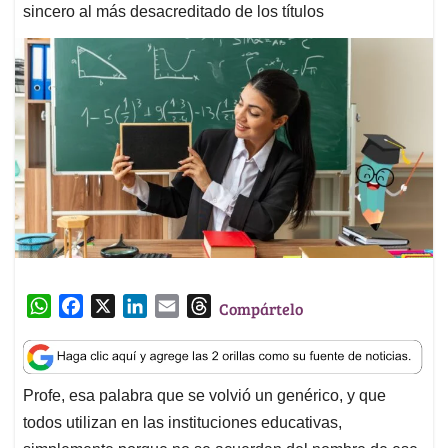
sincero al más desacreditado de los títulos
W
F
X
L
E
T
Compártelo
h
a
i
m
h
a
c
n
a
r
t
e
k
i
e
Profe, esa palabra que se volvió un genérico, y que
s
b
e
l
a
todos utilizan en las instituciones educativas,
A
o
d
d