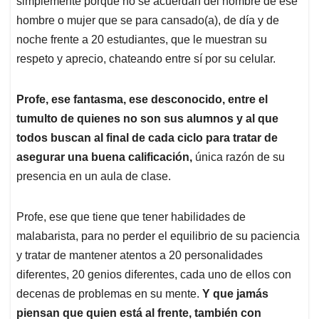
p
o
I
s
simplemente porque no se acuerdan del nombre de ese
p
k
n
hombre o mujer que se para cansado(a), de día y de
noche frente a 20 estudiantes, que le muestran su
respeto y aprecio, chateando entre sí por su celular.
Profe, ese fantasma, ese desconocido, entre el
tumulto de quienes no son sus alumnos y al que
todos buscan al final de cada ciclo para tratar de
asegurar una buena calificación,
única razón de su
presencia en un aula de clase.
Profe, ese que tiene que tener habilidades de
malabarista, para no perder el equilibrio de su paciencia
y tratar de mantener atentos a 20 personalidades
diferentes, 20 genios diferentes, cada uno de ellos con
decenas de problemas en su mente.
Y que jamás
piensan que quien está al frente, también con