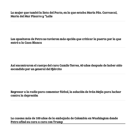
La mujer que tumbó la lista del Pacto, en la que estaba María Fda. Carrascal,
María del Mar Pizarro y “Lalis
Los opositores de Petro no tuvieron más opción que criticar la puerta por la que
entró a la Casa Blanca
Así encontraron el cuerpo del cura Camilo Torres, 60 años después de haber sido
escondido por un general del Ejército
Regresar a la radio para comentar fútbol, la solución de Iván Mejía para luchar
contra la depresión
La casona más de 100 años de la embajada de Colombia en Washington donde
Petro afinó su cara a cara con Trump