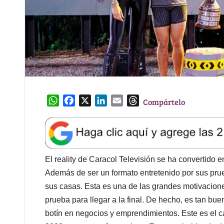
W
F
X
L
E
T
Compártelo
h
a
i
m
h
a
c
n
a
r
t
e
k
i
e
s
b
e
l
a
A
o
d
d
El reality de Caracol Televisión se ha convertido e
p
o
I
s
Además de ser un formato entretenido por sus prue
p
k
n
sus casas. Esta es una de las grandes motivacion
prueba para llegar a la final. De hecho, es tan bu
botín en negocios y emprendimientos. Este es el c