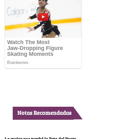
Notas Recomendadas
La mujer que tumbó la lista del Pacto,