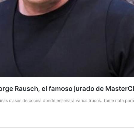
orge Rausch, el famoso jurado de MasterC
gunas clases de cocina donde enseñará varios trucos. Tome nota para