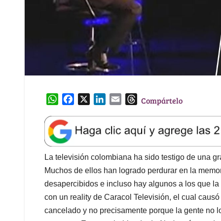
W
F
X
L
E
T
Compártelo
h
a
i
m
h
a
c
n
a
r
t
e
k
i
e
s
b
e
l
a
A
o
d
d
La televisión colombiana ha sido testigo de una gran
p
o
I
s
Muchos de ellos han logrado perdurar en la memor
p
k
n
desapercibidos e incluso hay algunos a los que la
con un reality de Caracol Televisión, el cual caus
cancelado y no precisamente porque la gente no lo