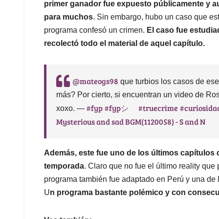
primer ganador fue expuesto públicamente y au
para muchos
. Sin embargo, hubo un caso que est
programa confesó un crimen.
El caso fue estudia
recolectó todo el material de aquel capítulo.
@mateogs98
que turbios los casos de es
más? Por cierto, si encuentran un video de Ro
#fyp
#fypシ゚
#truecrime
#curiosida
xoxo. —
Mysterious and sad BGM(1120058) - S and N
Además, este fue uno de los últimos capítulos 
temporada
. Claro que no fue el último reality que
programa también fue adaptado en Perú y una de las
U
n programa bastante polémico y con consecu