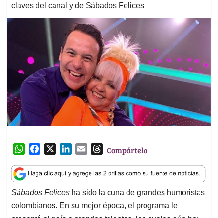
claves del canal y de Sábados Felices
W
F
X
L
E
T
Compártelo
h
a
i
m
h
a
c
n
a
r
t
e
k
i
e
Sábados Felices
ha sido la cuna de grandes humoristas
s
b
e
l
a
colombianos. En su mejor época, el programa le
A
o
d
d