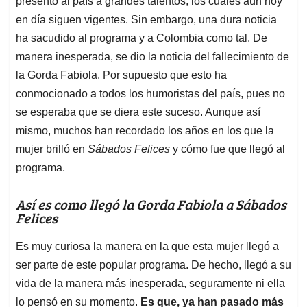
p
o
I
s
presentó al país a grandes talentos, los cuales aún hoy
p
k
n
en día siguen vigentes. Sin embargo, una dura noticia
ha sacudido al programa y a Colombia como tal. De
manera inesperada, se dio la noticia del fallecimiento de
la Gorda Fabiola. Por supuesto que esto ha
conmocionado a todos los humoristas del país, pues no
se esperaba que se diera este suceso. Aunque así
mismo, muchos han recordado los años en los que la
mujer brilló en
Sábados Felices
y cómo fue que llegó al
programa.
Así es como llegó la Gorda Fabiola a Sábados
Felices
Es muy curiosa la manera en la que esta mujer llegó a
ser parte de este popular programa. De hecho, llegó a su
vida de la manera más inesperada, seguramente ni ella
lo pensó en su momento.
Es que, ya han pasado más