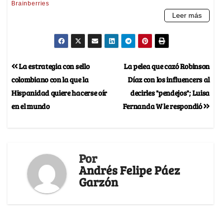
La estrategia con sello
La pelea que cazó Robinson
colombiano con la que la
Díaz con los influencers al
Hispanidad quiere hacerse oír
decirles "pendejos"; Luisa
en el mundo
Fernanda W le respondió
Por
Andrés Felipe Páez
Garzón