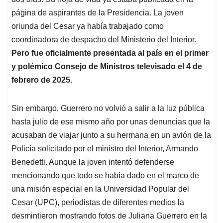
A
o
d
d
p
o
I
s
página de aspirantes de la Presidencia. La joven
p
k
n
oriunda del Cesar ya había trabajado como
coordinadora de despacho del Ministerio del Interior.
Pero fue oficialmente presentada al país en el primer
y polémico Consejo de Ministros televisado el 4 de
febrero de 2025.
Sin embargo, Guerrero no volvió a salir a la luz pública
hasta julio de ese mismo año por unas denuncias que la
acusaban de viajar junto a su hermana en un avión de la
Policía solicitado por el ministro del Interior, Armando
Benedetti. Aunque la joven intentó defenderse
mencionando que todo se había dado en el marco de
una misión especial en la Universidad Popular del
Cesar (UPC), periodistas de diferentes medios la
desmintieron mostrando fotos de Juliana Guerrero en la