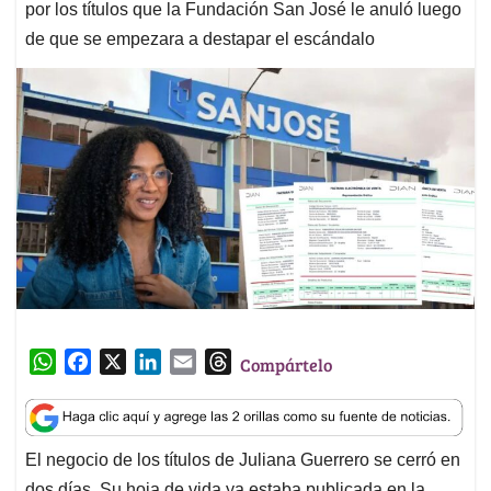
por los títulos que la Fundación San José le anuló luego
de que se empezara a destapar el escándalo
W
F
X
L
E
T
Compártelo
h
a
i
m
h
a
c
n
a
r
t
e
k
i
e
El negocio de los títulos de Juliana Guerrero se cerró en
s
b
e
l
a
dos días. Su hoja de vida ya estaba publicada en la